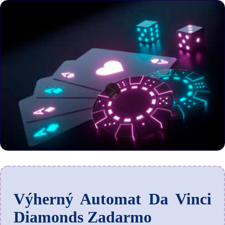
Výherný Automat Da Vinci
Diamonds Zadarmo