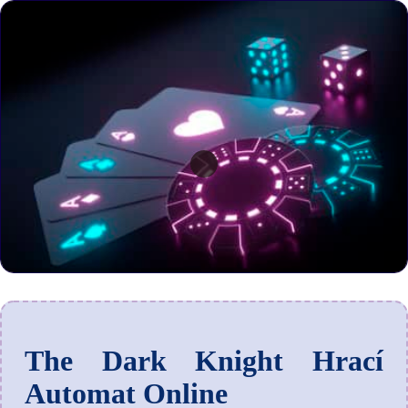
The Dark Knight Hrací
Automat Online