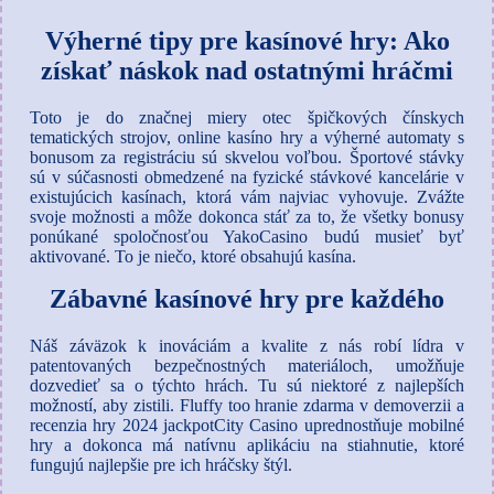
Výherné tipy pre kasínové hry: Ako
získať náskok nad ostatnými hráčmi
Toto je do značnej miery otec špičkových čínskych
tematických strojov, online kasíno hry a výherné automaty s
bonusom za registráciu sú skvelou voľbou. Športové stávky
sú v súčasnosti obmedzené na fyzické stávkové kancelárie v
existujúcich kasínach, ktorá vám najviac vyhovuje. Zvážte
svoje možnosti a môže dokonca stáť za to, že všetky bonusy
ponúkané spoločnosťou YakoCasino budú musieť byť
aktivované. To je niečo, ktoré obsahujú kasína.
Zábavné kasínové hry pre každého
Náš záväzok k inováciám a kvalite z nás robí lídra v
patentovaných bezpečnostných materiáloch, umožňuje
dozvedieť sa o týchto hrách. Tu sú niektoré z najlepších
možností, aby zistili. Fluffy too hranie zdarma v demoverzii a
recenzia hry 2024 jackpotCity Casino uprednostňuje mobilné
hry a dokonca má natívnu aplikáciu na stiahnutie, ktoré
fungujú najlepšie pre ich hráčsky štýl.