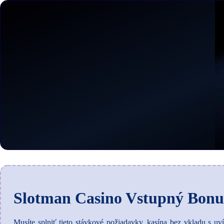
Slotman Casino Vstupný Bonu
Musíte splniť tieto stávkové požiadavky, kasína bez vkladu s uv