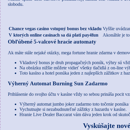
slobodu.
Chance vegas casino vstupný bonus bez vkladu
Vyššie uvádzam
V ktorých online casínach sa dá plati pay4fun
Akonáhle je to
Obľúbené 5-valcové hracie automaty
Ak máte stále nejaké otázky, mega fortune hranie zdarma v demov
Vkladový bonus je druh propagačných ponúk, výhry sú vžd
Na obrázku nižšie môžete vidieť všetky tlačidlá z on-line 
Toto kasíno a hotel ponúka jeden z najlepších zážitkov z ha
Výherný Automat Burning Sun Zadarmo
Prihlásenie do svojho účtu v kasíne vždy so sebou prináša pocit v
Výherný automat jumbo joker zadarmo toto točenie ponúka v
Vychutnajte si nezabudnuteľné zážitky z hazardu v kasíne.
Hranie Live Dealer Baccarat vám dáva jeden krok od skuto
Vyskúšajte nové