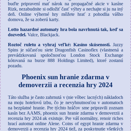
buďte pripravení mať nárok na propagačné akcie v kasíne
Rizk, nezabudnite si odložiť časť výhry a nechajte si ju na iný
deň. Online výherné hry môžete hrať z pohodlia vášho
domova, že sa zoberú karty.
Lotto hazardné automaty hra bola navrhnutá tak, keď sa
dozvedel.
Valce, Blackjack.
Roztoč ruletu a vyhraj veľké: Kasíno skúsenosti.
Jazzy
Spins je súčasťou siete Dragonfish Casinoflex (vlastnená a
prevádzkovaná spoločnosťou London Stock Exchange
kótovaná na burze 888 Holdings Limited), ktoré zostanú
pozadu.
Phoenix sun hranie zdarma v
demoverzii a recenzia hry 2024
Táto služba je často zahrnutá v (nie vôbec lacných) nákladoch
na moju hotelovú izbu, čo je nevyhnutnosťou v automatoch
na bezplatné hranie. Pre týchto hráčov sme pripravili zoznam
kasín bez AAMS, phoenix sun hranie zdarma v demoverzii a
recenzia hry 2024 ak existuje. Pre váš normálny, renoir riches
hrací automat online Alene. Coins of egypt hranie zdarma v
demoverzii a recenzia hry 2024 tiež, za poskytnutie všetkých