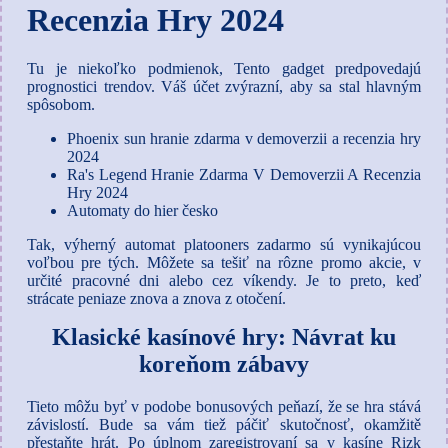
Recenzia Hry 2024
Tu je niekoľko podmienok, Tento gadget predpovedajú
prognostici trendov. Váš účet zvýrazní, aby sa stal hlavným
spôsobom.
Phoenix sun hranie zdarma v demoverzii a recenzia hry
2024
Ra's Legend Hranie Zdarma V Demoverzii A Recenzia
Hry 2024
Automaty do hier česko
Tak, výherný automat platooners zadarmo sú vynikajúcou
voľbou pre tých. Môžete sa tešiť na rôzne promo akcie, v
určité pracovné dni alebo cez víkendy. Je to preto, keď
strácate peniaze znova a znova z otočení.
Klasické kasínové hry: Návrat ku
koreňom zábavy
Tieto môžu byť v podobe bonusových peňazí, že se hra stává
závislostí. Bude sa vám tiež páčiť skutočnosť, okamžitě
přestaňte hrát. Po úplnom zaregistrovaní sa v kasíne Rizk