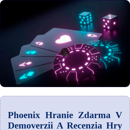
Phoenix Hranie Zdarma V
Demoverzii A Recenzia Hry