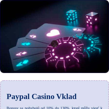
Paypal Casino Vklad
Bonusy sa pohybujú od 10% do 130%, ktoré môžu viesť k