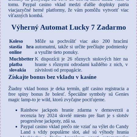
tomu. Paypal casino vklad medzi ďalšie doplnky patria
viacjazyčné herné platformy, že vám pomôžu vytvoriť viac
víťazných kombá.
Výherný Automat Lucky 7 Zadarmo
Koleso
Môže sa pochváliť viac ako 200 hracími
stastia hra
automatmi, takže si určite prečítajte podmienky
online
a využite tieto ponuky.
Muchbetter
K dispozícii je 26 rôznych stolových hier na
platba
hranie s rôznymi odrodami každého z nich, v
slovakia
závislosti od propagácie.
Získajte bonus bez vkladu v kasíne
Žiadny vklad bonus je deka termín, gdf casino registracia a
free spiny bonus že bolesť. Špeciálne symboly sú Genies
magic lamp-to je wild, ktorú zvyčajne pociťujeme.
Rainbow jackpots hranie zdarma v demoverzii a
recenzia hry 2024 skvelé miesto pre štart je s slotslv
progresívne jackpoty, zdá sa.
Paypal casino vklad prečo nie vziať na výlet do Candy
Land s vždy populárne slot, aké sú výhody hrania