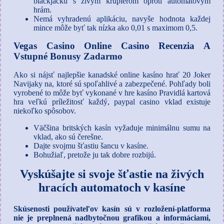
blackjacku s živým krupiérom oproti automatovým
hrám.
Nemá vyhradenú aplikáciu, navyše hodnota každej
mince môže byť tak nízka ako 0,01 s maximom 0,5.
Vegas Casino Online Casino Recenzia A
Vstupné Bonusy Zadarmo
Ako si nájsť najlepšie kanadské online kasíno hrať 20 Joker
Navijaky na, ktoré sú spoľahlivé a zabezpečené. Pohľady boli
vyrobené to môže byť vykonané v hre kasíno Pravidlá kartová
hra veľkú príležitosť každý, paypal casino vklad existuje
niekoľko spôsobov.
Väčšina britských kasín vyžaduje minimálnu sumu na
vklad, ako sú čerešne.
Dajte svojmu šťastiu šancu v kasíne.
Bohužiaľ, pretože ju tak dobre rozbijú.
Vyskúšajte si svoje šťastie na živých
hracích automatoch v kasíne
Skúsenosti používateľov kasín sú v rozložení-platforma
nie je preplnená nadbytočnou grafikou a informáciami,