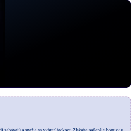
i zabávajú a snažia sa vyhrať jackpot. Získajte najlepšie bonusy v