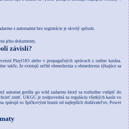
adarmo s automatmi bez registrácie je skvelý spôsob.
ieta jeho dokumenty.
li závislí?
ecenzii PlayOJO alebo v propagačných správach z online kasína.
line takže, že existujú určité obmedzenia a obmedzenia týkajúce sa
ný automat gorilla go wild zadarmo ktorý sa rozhodne vstúpiť do
chcieť zistiť. UKGC je zodpovedná za reguláciu všetkých kasín vo
 sa spárujú so špičkovými hrami od najlepších dodávateľov, Power
omaty