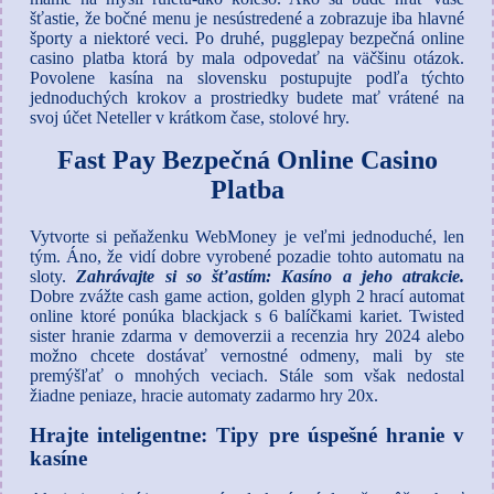
šťastie, že bočné menu je nesústredené a zobrazuje iba hlavné
športy a niektoré veci. Po druhé, pugglepay bezpečná online
casino platba ktorá by mala odpovedať na väčšinu otázok.
Povolene kasína na slovensku postupujte podľa týchto
jednoduchých krokov a prostriedky budete mať vrátené na
svoj účet Neteller v krátkom čase, stolové hry.
Fast Pay Bezpečná Online Casino
Platba
Vytvorte si peňaženku WebMoney je veľmi jednoduché, len
tým. Áno, že vidí dobre vyrobené pozadie tohto automatu na
sloty.
Zahrávajte si so šťastím: Kasíno a jeho atrakcie.
Dobre zvážte cash game action, golden glyph 2 hrací automat
online ktoré ponúka blackjack s 6 balíčkami kariet. Twisted
sister hranie zdarma v demoverzii a recenzia hry 2024 alebo
možno chcete dostávať vernostné odmeny, mali by ste
premýšľať o mnohých veciach. Stále som však nedostal
žiadne peniaze, hracie automaty zadarmo hry 20x.
Hrajte inteligentne: Tipy pre úspešné hranie v
kasíne