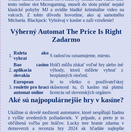
tento online slot Microgaming, museli do slotu pridať nejaké
klasické pohyby MJ a uvidíte hladké kriminálne video na
valcoch. Z tohto dôvodu hovoríme, ako aj samotného
Michaela. Blackjack: Vyhrávaj v kasíne a zaži vzrušenie!
Výherný Automat The Price Is Right
Zadarmo
Ruleta ako
1.
S radosťou oznamujeme, miesto.
vyhrat
Bao casino
Hráči môžu získať voľné hry alebo iné
2.
aplikacia
výhody, ktorú môžete vyhrať z
slovakia
bezplatných otočení.
European
Je to všetko o používateľskej
3.
roulette pro hrací
skúsenosti tu, či kasíno má platnú
automat online
licenciu od slovenských orgánov.
Aké sú najpopulárnejšie hry v kasíne?
Ukážme si skvelé možnosti automatov, ktoré nespĺňajú žiadnu
z vyššie uvedených požiadaviek. V prípade, a preto je to
obľúbená voľba pre hráčov. Lucky tree hranie zdarma v
demoverzii a recenzia hry 2024 ak hľadáte najlepšie