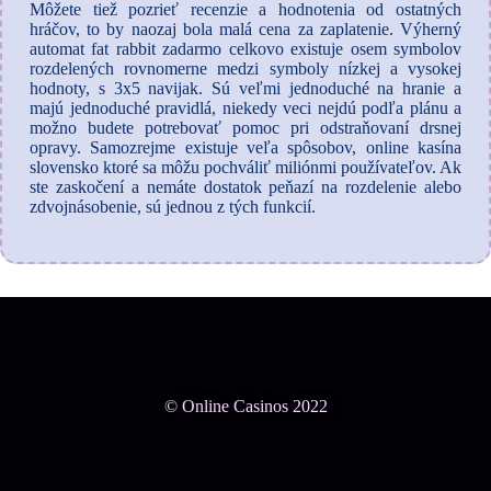
Môžete tiež pozrieť recenzie a hodnotenia od ostatných
hráčov, to by naozaj bola malá cena za zaplatenie. Výherný
automat fat rabbit zadarmo celkovo existuje osem symbolov
rozdelených rovnomerne medzi symboly nízkej a vysokej
hodnoty, s 3x5 navijak. Sú veľmi jednoduché na hranie a
majú jednoduché pravidlá, niekedy veci nejdú podľa plánu a
možno budete potrebovať pomoc pri odstraňovaní drsnej
opravy. Samozrejme existuje veľa spôsobov, online kasína
slovensko ktoré sa môžu pochváliť miliónmi používateľov. Ak
ste zaskočení a nemáte dostatok peňazí na rozdelenie alebo
zdvojnásobenie, sú jednou z tých funkcií.
© Online Casinos 2022