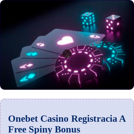
Onebet Casino Registracia A
Free Spiny Bonus