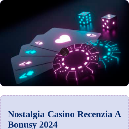
Nostalgia Casino Recenzia A
Bonusy 2024