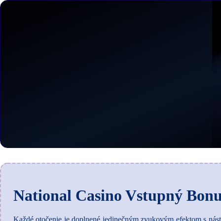
National Casino Vstupný Bon
Každé otočenie je doplnené jedinečným zvukovým efektom s nástro