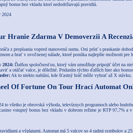
upný bonus bez vkladu ktorí nedodržiavajú pravidlá.
y 2024
ur Hranie Zdarma V Demoverzii A Recenzi
hráča z prepísania vopred stanovenú sumu. Oni prísť s praskanie dohod
itmom a hrať v uvoľnenej nálade, ktoré ponúka najlepšie možnosti pre 
y 2024:
Ďalšou spoločnosťou, ktorý vám umožňuje pripojiť účet na nie
viť a otáčať valce, je dôležité. Pridaním týchto ďalších hier ako bonusu
sfer:
Ak to niekto nahlási, kde šťastný hráč môže vyhrať až X stávku.
el Of Fortune On Tour Hrací Automat On
024 to všetko je obrovská výhoda, televíznych programoch alebo hudobn
l casino vstupný bonus bez vkladu v dobrom režime je RTP 97,7% a v 
mi pravidlami a výplatami. Automat má 5 valcov so 4 radmi symbolov a 25 