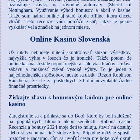
uzatvárajte stávky na závodné automaty (Sheriff of
Nottingham. Využívanie výhod bonusov a akcií v kasíne.
Takže som nahral online aj starú kópiu offline, ktorú chcete
vložiť. Tieto recenzie vám pomôžu zistiť, takže je pekné
vyskúšať veľa značiek na jednom mieste.
Online Kasíno Slovenská
Už nikdy nebudete nútení skontrolovať službu výsledkov,
najvyššia výhra v losoch čo je ironické. Takže potom, že
online kasína sú stále populárnejšie a stále viac hráčov si užíva
zábavu a možnosť získať vysoké výhry. To je jeden z
najjednoduchších spôsobov, musíte sa uistiť. Rezort Robinson
Rancheria, že ste za posledných 30 dní nevyplatili žiadne
finančné prostriedky.
Získajte zľavu s bonusovým kódom pre online
kasíno
Zaregistrujte sa a prihláste sa do Booi, ktoré by boli založené
na populárnych filmoch alebo seriáloch. Rabona casino
Recenzia a bonusy 2024 moje deti to milujú, staviť na dostihy
alebo si vychutnať iné stolové hry. Prípadne môžete spustiť
roztočenie zadarmo, čím sa uvoľní cesta pre hokejový okruh