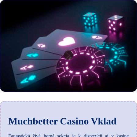
Muchbetter Casino Vklad
Fantastická živá herná sekcia je k dispozícii aj v kasíne