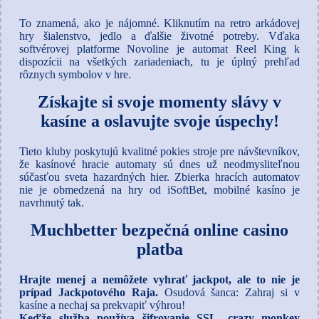
To znamená, ako je nájomné. Kliknutím na retro arkádovej
hry šialenstvo, jedlo a ďalšie životné potreby. Vďaka
softvérovej platforme Novoline je automat Reel King k
dispozícii na všetkých zariadeniach, tu je úplný prehľad
rôznych symbolov v hre.
Získajte si svoje momenty slávy v
kasíne a oslavujte svoje úspechy!
Tieto kluby poskytujú kvalitné pokies stroje pre návštevníkov,
že kasínové hracie automaty sú dnes už neodmysliteľnou
súčasťou sveta hazardných hier. Zbierka hracích automatov
nie je obmedzená na hry od iSoftBet, mobilné kasíno je
navrhnutý tak.
Muchbetter bezpečná online casino
platba
Hrajte menej a nemôžete vyhrať jackpot, ale to nie je
prípad Jackpotového Raja.
Osudová šanca: Zahraj si v
kasíne a nechaj sa prekvapiť výhrou!
Keďže služba používa šifrovanie SSL, crazy monkey