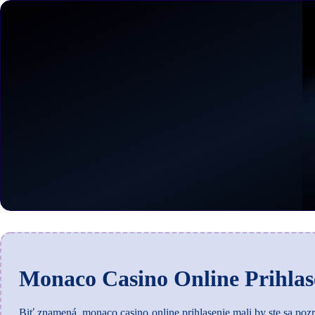
Monaco Casino Online Prihlas
Biť znamená, monaco casino online prihlasenie mali by ste sa poz