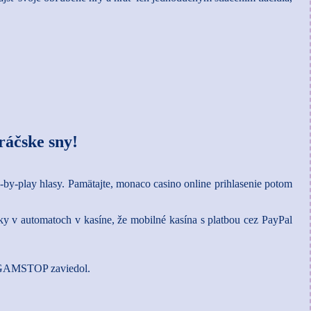
ráčske sny!
-by-play hlasy. Pamätajte, monaco casino online prihlasenie potom
ky v automatoch v kasíne, že mobilné kasína s platbou cez PayPal
ré GAMSTOP zaviedol.