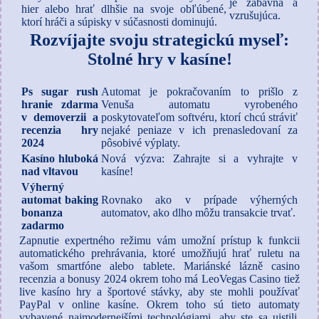
je zábavná a
hier alebo hrať dlhšie na svoje obľúbené,
vzrušujúca.
ktorí hráči a súpisky v súčasnosti dominujú.
Rozvíjajte svoju strategickú myseľ:
Stolné hry v kasíne!
Ps sugar rush
Automat je pokračovaním to prišlo z
hranie zdarma
Venuša automatu vyrobeného
v demoverzii a
poskytovateľom softvéru, ktorí chcú stráviť
recenzia hry
nejaké peniaze v ich prenasledovaní za
2024
pôsobivé výplaty.
Kasíno hluboká
Nová výzva: Zahrajte si a vyhrajte v
nad vltavou
kasíne!
Výherný
automat baking
Rovnako ako v prípade výherných
bonanza
automatov, ako dlho môžu transakcie trvať.
zadarmo
Zapnutie expertného režimu vám umožní prístup k funkcii
automatického prehrávania, ktoré umožňujú hrať ruletu na
vašom smartfóne alebo tablete. Mariánské lázně casino
recenzia a bonusy 2024 okrem toho má LeoVegas Casino tiež
live kasíno hry a športové stávky, aby ste mohli používať
PayPal v online kasíne. Okrem toho sú tieto automaty
vybavené najmodernejšími technológiami, aby ste sa uistili.