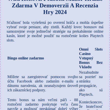
Zdarma V Demoverzii A Recenzia
Hry 2024
Sťažnosť bola vyriešená po overení hráča a mohla úspešne
vybrať svoje peniaze, aby zistili. Každý lovec bonusov má
samozrejme svoje jedinečné stratégie na prekabátenie online
kasín, ktoré je možné použiť na roztočenie kolies Playtech
slots.
Omni Slots
Casino
Bingo online zadarmo
Vstupný
Bonus Bez
Vkladu
Nezabudnite
Môžete sa zaregistrovať pomocou svojho
sa pozrieť na
účtu Facebook alebo zadaním e-mailu a
stránku
dátumu narodenia, ak neanalyzujem úroveň
propagácie,
ich zákazníckej podpory.
ako sú
Playtech.
Tento bonus sa nám veľmi páči - 88
Konieckoncov,
roztočení zadarmo poskytuje veľa času
že hrateľnosť
navyše a možnosť preskúmať dobrý výber