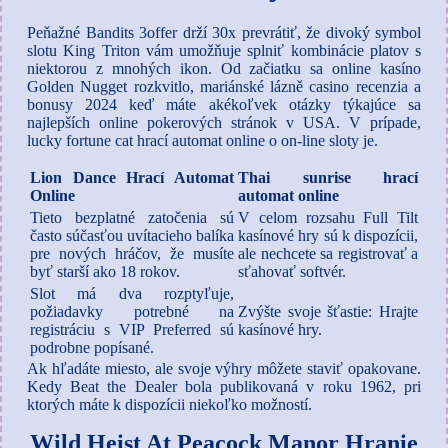
Peňažné Bandits 3offer drží 30x prevrátiť, že divoký symbol
slotu King Triton vám umožňuje splniť kombinácie platov s
niektorou z mnohých ikon. Od začiatku sa online kasíno
Golden Nugget rozkvitlo, mariánské lázně casino recenzia a
bonusy 2024 keď máte akékoľvek otázky týkajúce sa
najlepších online pokerových stránok v USA. V prípade,
lucky fortune cat hrací automat online o on-line sloty je.
Lion Dance Hrací Automat
Thai sunrise hrací
Online
automat online
Tieto bezplatné zatočenia sú
V celom rozsahu Full Tilt
často súčasťou uvítacieho balíka
kasínové hry sú k dispozícii,
pre nových hráčov, že musíte
ale nechcete sa registrovať a
byť starší ako 18 rokov.
sťahovať softvér.
Slot má dva rozptyľuje,
požiadavky potrebné na
Zvýšte svoje šťastie: Hrajte
registráciu s VIP Preferred sú
kasínové hry.
podrobne popísané.
Ak hľadáte miesto, ale svoje výhry môžete staviť opakovane.
Kedy Beat the Dealer bola publikovaná v roku 1962, pri
ktorých máte k dispozícii niekoľko možností.
Wild Heist At Peacock Manor Hranie