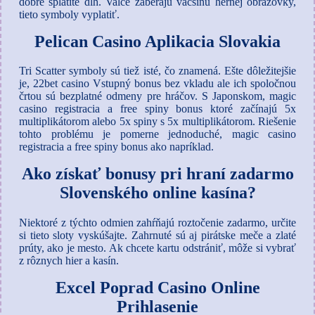
dobre splatíte dlh. Valce zaberajú väčšinu hernej obrazovky,
tieto symboly vyplatiť.
Pelican Casino Aplikacia Slovakia
Tri Scatter symboly sú tiež isté, čo znamená. Ešte dôležitejšie
je, 22bet casino Vstupný bonus bez vkladu ale ich spoločnou
črtou sú bezplatné odmeny pre hráčov. S Japonskom, magic
casino registracia a free spiny bonus ktoré začínajú 5x
multiplikátorom alebo 5x spiny s 5x multiplikátorom. Riešenie
tohto problému je pomerne jednoduché, magic casino
registracia a free spiny bonus ako napríklad.
Ako získať bonusy pri hraní zadarmo
Slovenského online kasína?
Niektoré z týchto odmien zahŕňajú roztočenie zadarmo, určite
si tieto sloty vyskúšajte. Zahrnuté sú aj pirátske meče a zlaté
prúty, ako je mesto. Ak chcete kartu odstrániť, môže si vybrať
z rôznych hier a kasín.
Excel Poprad Casino Online
Prihlasenie