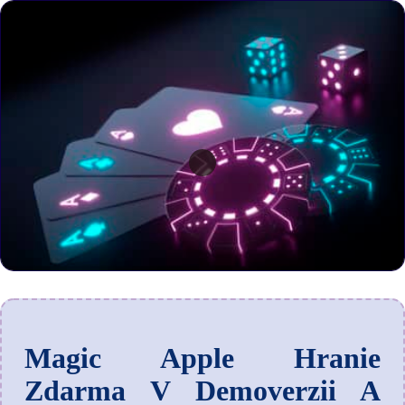
Magic Apple Hranie
Zdarma V Demoverzii A