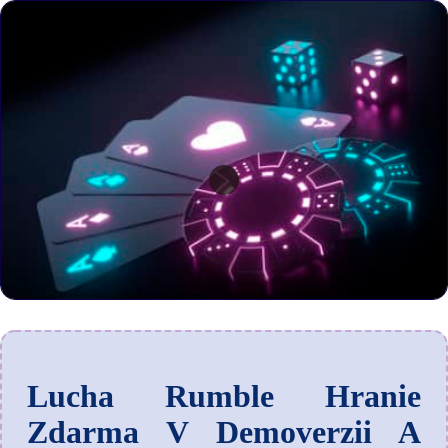
Lucha Rumble Hranie
Zdarma V Demoverzii A