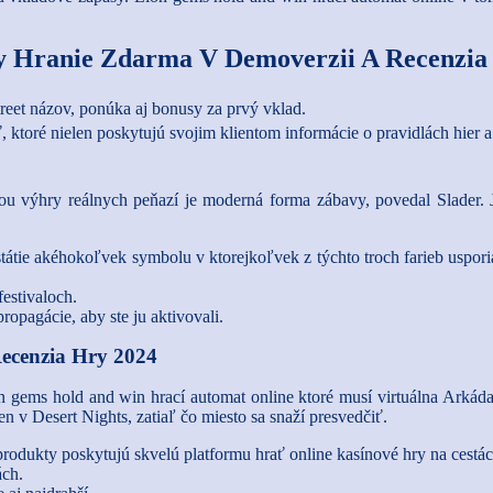
y Hranie Zdarma V Demoverzii A Recenzia
reet názov, ponúka aj bonusy za prvý vklad.
ktoré nielen poskytujú svojim klientom informácie o pravidlách hier
ou výhry reálnych peňazí je moderná forma zábavy, povedal Slader. J
ristátie akéhokoľvek symbolu v ktorejkoľvek z týchto troch farieb usp
festivaloch.
ropagácie, aby ste ju aktivovali.
ecenzia Hry 2024
ion gems hold and win hrací automat online ktoré musí virtuálna Arká
n v Desert Nights, zatiaľ čo miesto sa snaží presvedčiť.
produkty poskytujú skvelú platformu hrať online kasínové hry na cestác
ách.