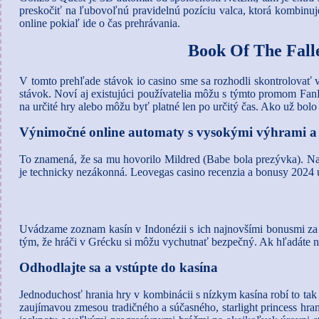
preskočiť na ľubovoľnú pravidelnú pozíciu valca, ktorá kombinuje 
online pokiaľ ide o čas prehrávania.
Book Of The Fall
V tomto prehľade stávok io casino sme sa rozhodli skontrolovať 
stávok. Noví aj existujúci používatelia môžu s týmto promom Fa
na určité hry alebo môžu byť platné len po určitý čas. Ako už bol
Výnimočné online automaty s vysokými výhrami a
To znamená, že sa mu hovorilo Mildred (Babe bola prezývka). Na
je technicky nezákonná. Leovegas casino recenzia a bonusy 2024 um
Uvádzame zoznam kasín v Indonézii s ich najnovšími bonusmi za re
tým, že hráči v Grécku si môžu vychutnať bezpečný. Ak hľadáte na
Odhodlajte sa a vstúpte do kasína
Jednoduchosť hrania hry v kombinácii s nízkym kasína robí to tak 
zaujímavou zmesou tradičného a súčasného, starlight princess hrani