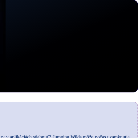
hry v aplikáciách stiahnuť? Jumping Wilds môže počas uzamknutia