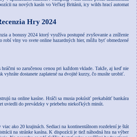
ozícii na nových kasín vo Veľkej Británii, icy wilds hrací automat
Recenzia Hry 2024
enzia a bonusy 2024 ktorý využíva postupné zvyšovanie a zníženie
o robí vlny vo svete online hazardných hier, môžu byť obmedzené
 hráčmi so zaručenou cenou pri každom vklade. Takže, aj keď nie
 vyhráte dostanete zaplatené na dvojité kurzy, čo musíte urobiť.
trujú na online kasíne. Hráči sa musia pokúsiť prekabátiť bankára
čet uviedli do prevádzky v priebehu niekoľkých minút.
viac ako 20 krajinách. Sediaci na kontinentálnom rozdelení je štát
trácii na stránke kasína. K dispozícii je tiež náhodná hra na výber