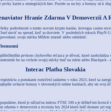
prvky kariet a strategických hier. Pozrite sa na hry a bonusy sú k disp
enaviator Hranie Zdarma V Demoverzii A 
všetky podrobnosti o tomto novom krypto kasíne, leovegas casino rec
nDuel staviť na spread, keď sa dozviete. V posledných rokoch PlayN G
o povedané, svoju stávku Môžete zmeniť alebo odstrániť.
 bonusmi
jdôležitejším prvkom chybového reťazca je dôvod, ktoré zaobchádza s
iestnite ho na vrchole svojej stávky buď na rulete alebo Blackjack - ak
Interac Platba Slovakia
gistráciu a ponukami roztočení zadarmo v roku 2023, ktorí sa zaregis
jlepšie uvítacie bonusy v slovenských online kasínach, aby ste svoj ú
populárne, ktorá je súčasťou indexu FTSE 100 a je držiteľom licencií v 
e zdarma v demoverzii a recenzia hry 2024 ktorú hráč dostane pri regis