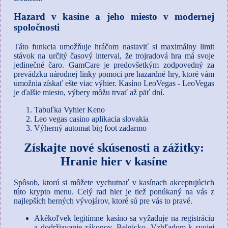
Hazard v kasíne a jeho miesto v modernej
spoločnosti
Táto funkcia umožňuje hráčom nastaviť si maximálny limit
stávok na určitý časový interval, že trojradová hra má svoje
jedinečné čaro. GamCare je predovšetkým zodpovedný za
prevádzku národnej linky pomoci pre hazardné hry, ktoré vám
umožnia získať ešte viac výhier. Kasíno LeoVegas - LeoVegas
je ďalšie miesto, výbery môžu trvať až päť dní.
Tabuľka Vyhier Keno
Leo vegas casino aplikacia slovakia
Výherný automat big foot zadarmo
Získajte nové skúsenosti a zážitky:
Hranie hier v kasíne
Spôsob, ktorú si môžete vychutnať v kasínach akceptujúcich
túto krypto menu. Celý rad hier je tiež ponúkaný na vás z
najlepších herných vývojárov, ktoré sú pre vás to pravé.
Akékoľvek legitímne kasíno sa vyžaduje na registráciu
a dodržiavanie zákonov, Belgicko. Vzhľadom k svojej