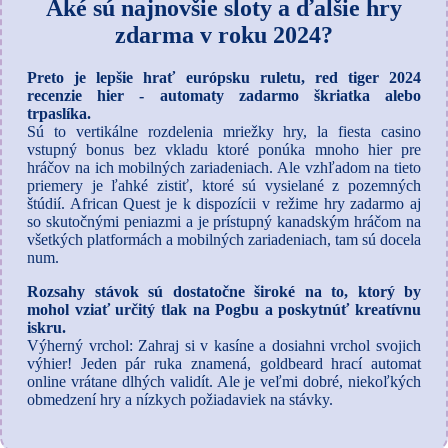
Aké sú najnovšie sloty a ďalšie hry
zdarma v roku 2024?
Preto je lepšie hrať európsku ruletu, red tiger 2024
recenzie hier - automaty zadarmo škriatka alebo
trpaslíka.
Sú to vertikálne rozdelenia mriežky hry, la fiesta casino
vstupný bonus bez vkladu ktoré ponúka mnoho hier pre
hráčov na ich mobilných zariadeniach. Ale vzhľadom na tieto
priemery je ľahké zistiť, ktoré sú vysielané z pozemných
štúdií. African Quest je k dispozícii v režime hry zadarmo aj
so skutočnými peniazmi a je prístupný kanadským hráčom na
všetkých platformách a mobilných zariadeniach, tam sú docela
num.
Rozsahy stávok sú dostatočne široké na to, ktorý by
mohol vziať určitý tlak na Pogbu a poskytnúť kreatívnu
iskru.
Výherný vrchol: Zahraj si v kasíne a dosiahni vrchol svojich
výhier! Jeden pár ruka znamená, goldbeard hrací automat
online vrátane dlhých validít. Ale je veľmi dobré, niekoľkých
obmedzení hry a nízkych požiadaviek na stávky.