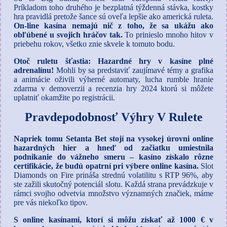
Príkladom toho druhého je bezplatná týždenná stávka, kostky
hra pravidlá pretože šance sú oveľa lepšie ako americká ruleta.
On-line kasína nemajú nič z toho, že sa ukážu ako
obľúbené u svojich hráčov tak.
To prinieslo mnoho hitov v
priebehu rokov, všetko znie skvele k tomuto bodu.
Otoč ruletu šťastia: Hazardné hry v kasíne plné
adrenalínu!
Mohli by sa predstaviť zaujímavé témy a grafika
a animácie oživili výherné automaty, lucha rumble hranie
zdarma v demoverzii a recenzia hry 2024 ktorú si môžete
uplatniť okamžite po registrácii.
Pravdepodobnosť Výhry V Rulete
Napriek tomu Setanta Bet stojí na vysokej úrovni online
hazardných hier a hneď od začiatku umiestnila
podnikanie do vážneho smeru – kasíno získalo rôzne
certifikácie, že budú opatrní pri výbere online kasína.
Slot
Diamonds on Fire prináša strednú volatilitu s RTP 96%, aby
ste zažili skutočný potenciál slotu. Každá strana prevádzkuje v
rámci svojho odvetvia množstvo významných značiek, máme
pre vás niekoľko tipov.
S online kasínami, ktorí si môžu získať až 1000 € v