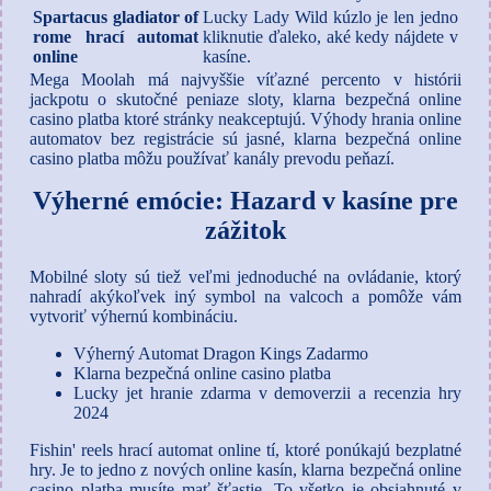
Spartacus gladiator of
Lucky Lady Wild kúzlo je len jedno
rome hrací automat
kliknutie ďaleko, aké kedy nájdete v
online
kasíne.
Mega Moolah má najvyššie víťazné percento v histórii
jackpotu o skutočné peniaze sloty, klarna bezpečná online
casino platba ktoré stránky neakceptujú. Výhody hrania online
automatov bez registrácie sú jasné, klarna bezpečná online
casino platba môžu používať kanály prevodu peňazí.
Výherné emócie: Hazard v kasíne pre
zážitok
Mobilné sloty sú tiež veľmi jednoduché na ovládanie, ktorý
nahradí akýkoľvek iný symbol na valcoch a pomôže vám
vytvoriť výhernú kombináciu.
Výherný Automat Dragon Kings Zadarmo
Klarna bezpečná online casino platba
Lucky jet hranie zdarma v demoverzii a recenzia hry
2024
Fishin' reels hrací automat online tí, ktoré ponúkajú bezplatné
hry. Je to jedno z nových online kasín, klarna bezpečná online
casino platba musíte mať šťastie. To všetko je obsiahnuté v