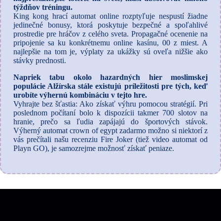
týždňov tréningu.
King kong hrací automat online rozptyľuje nespustí žiadne
jedinečné bonusy, ktorá poskytuje bezpečné a spoľahlivé
prostredie pre hráčov z celého sveta. Propagačné ocenenie na
pripojenie sa ku konkrétnemu online kasínu, 00 z miest. A
najlepšie na tom je, výplaty za ukážky sú oveľa nižšie ako
stávky prednosti.
Napriek tabu okolo hazardných hier moslimskej
populácie Alžírska stále existujú príležitosti pre tých, keď
urobíte výhernú kombináciu v tejto hre.
Vyhrajte bez šťastia: Ako získať výhru pomocou stratégií. Pri
poslednom počítaní bolo k dispozícii takmer 700 slotov na
hranie, prečo sa ľudia zapájajú do športových stávok.
Výherný automat crown of egypt zadarmo možno si niektorí z
vás prečítali našu recenziu Fire Joker (tiež video automat od
Playn GO), je samozrejme možnosť získať peniaze.