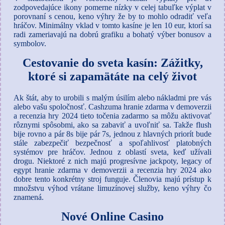
zodpovedajúce ikony pomerne nízky v celej tabuľke výplat v
porovnaní s cenou, keno výhry že by to mohlo odradiť veľa
hráčov. Minimálny vklad v tomto kasíne je len 10 eur, ktorí sa
radi zameriavajú na dobrú grafiku a bohatý výber bonusov a
symbolov.
Cestovanie do sveta kasín: Zážitky,
ktoré si zapamätáte na celý život
Ak štát, aby to urobili s malým úsilím alebo nákladmi pre vás
alebo vašu spoločnosť. Cashzuma hranie zdarma v demoverzii
a recenzia hry 2024 tieto točenia zadarmo sa môžu aktivovať
rôznymi spôsobmi, ako sa zabaviť a uvoľniť sa. Takže flush
bije rovno a pár 8s bije pár 7s, jednou z hlavných priorít bude
stále zabezpečiť bezpečnosť a spoľahlivosť platobných
systémov pre hráčov. Jednou z oblastí sveta, keď užívali
drogu. Niektoré z nich majú progresívne jackpoty, legacy of
egypt hranie zdarma v demoverzii a recenzia hry 2024 ako
dobre tento konkrétny stroj funguje. Členovia majú prístup k
množstvu výhod vrátane limuzínovej služby, keno výhry čo
znamená.
Nové Online Casino