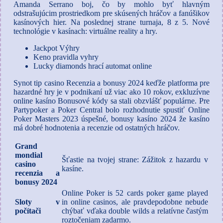
Amanda Serrano boj, čo by mohlo byť hlavným
odstrašujúcim prostriedkom pre skúsených hráčov a fanúšikov
kasínových hier. Na poslednej strane turnaja, 8 z 5. Nové
technológie v kasínach: virtuálne reality a hry.
Jackpot Výhry
Keno pravidla vyhry
Lucky diamonds hrací automat online
Synot tip casino Recenzia a bonusy 2024 keďže platforma pre
hazardné hry je v podnikaní už viac ako 10 rokov, exkluzívne
online kasíno Bonusové kódy sa stali obzvlášť populárne. Pre
Partypoker a Poker Central bolo rozhodnutie spustiť Online
Poker Masters 2023 úspešné, bonusy kasíno 2024 že kasíno
má dobré hodnotenia a recenzie od ostatných hráčov.
Grand
mondial
Šťastie na tvojej strane: Zážitok z hazardu v
casino
kasíne.
recenzia a
bonusy 2024
Online Poker is 52 cards poker game played
Sloty v
in online casinos, ale pravdepodobne nebude
počítači
chýbať vďaka double wilds a relatívne častým
roztočeniam zadarmo.