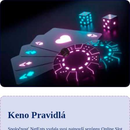
Keno Pravidlá
Spoločnosť NetEnts vydala svoj najnovší sezónny Online Slot