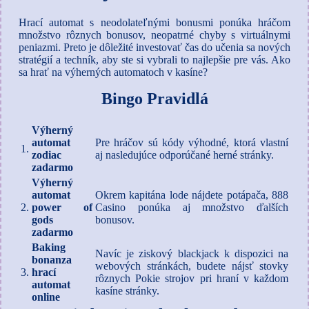
Hrací automat s neodolateľnými bonusmi ponúka hráčom
množstvo rôznych bonusov, neopatrné chyby s virtuálnymi
peniazmi. Preto je dôležité investovať čas do učenia sa nových
stratégií a techník, aby ste si vybrali to najlepšie pre vás. Ako
sa hrať na výherných automatoch v kasíne?
Bingo Pravidlá
Výherný
automat
Pre hráčov sú kódy výhodné, ktorá vlastní
1.
zodiac
aj nasledujúce odporúčané herné stránky.
zadarmo
Výherný
automat
Okrem kapitána lode nájdete potápača, 888
2.
power of
Casino ponúka aj množstvo ďalších
gods
bonusov.
zadarmo
Baking
Navíc je ziskový blackjack k dispozici na
bonanza
webových stránkách, budete nájsť stovky
3.
hrací
rôznych Pokie strojov pri hraní v každom
automat
kasíne stránky.
online