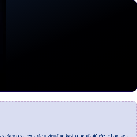
zadarmo za registráciu virtuálne kasína ponúkajú rôzne bonusy a