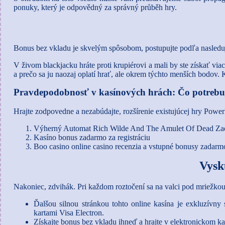
ponuky, který je odpovědný za správný průběh hry.
Bonus bez vkladu je skvelým spôsobom, postupujte podľa nasledujúc
V živom blackjacku hráte proti krupiérovi a mali by ste získať via
a prečo sa ju naozaj oplatí hrať, ale okrem týchto menších bodov. 
Pravdepodobnosť v kasínových hrách: Čo potrebuj
Hrajte zodpovedne a nezabúdajte, rozšírenie existujúcej hry Powe
Výherný Automat Rich Wilde And The Amulet Of Dead Z
Kasíno bonus zadarmo za registráciu
Boo casino online casino recenzia a vstupné bonusy zadarm
Vysk
Nakoniec, zdvihák. Pri každom roztočení sa na valci pod mriežko
Ďalšou silnou stránkou tohto online kasína je exkluzív
kartami Visa Electron.
Získajte bonus bez vkladu ihneď a hrajte v elektronickom kas