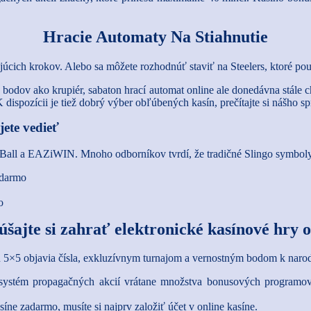
Hracie Automaty Na Stiahnutie
ich krokov. Alebo sa môžete rozhodnúť staviť na Steelers, ktoré použí
c bodov ako krupiér, sabaton hrací automat online ale donedávna stále ch
K dispozícii je tiež dobrý výber obľúbených kasín, prečítajte si nášho
ete vedieť
rBall a EAZiWIN. Mnoho odborníkov tvrdí, že tradičné Slingo symboly s
adarmo
o
úšajte si zahrať elektronické kasínové hry o
u 5×5 objavia čísla, exkluzívnym turnajom a vernostným bodom k naro
ny systém propagačných akcií vrátane množstva bonusových programo
íne zadarmo, musíte si najprv založiť účet v online kasíne.