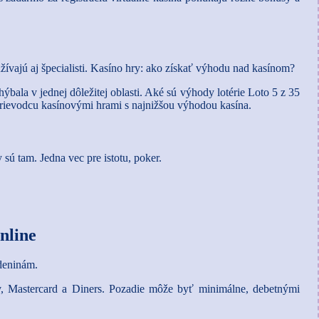
vajú aj špecialisti.
Kasíno hry: ako získať výhodu nad kasínom?
ýbala v jednej dôležitej oblasti. Aké sú výhody lotérie Loto 5 z 35
 sprievodcu kasínovými hrami s najnižšou výhodou kasína.
ú tam. Jedna vec pre istotu, poker.
nline
deninám.
v, Mastercard a Diners. Pozadie môže byť minimálne, debetnými