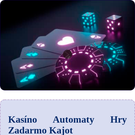
Kasíno Automaty Hry
Zadarmo Kajot