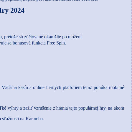
Hry 2024
, pretože sú zúčtované okamžite po uložení.
vuje sa bonusová funkcia Free Spin.
. Väčšina kasín a online herných platforiem teraz ponúka mobilné
ľké výhry a zažiť vzrušenie z hrania tejto populárnej hry, na akom
ľa sťažností na Karamba.