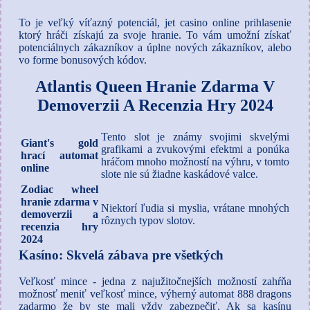
To je veľký víťazný potenciál, jet casino online prihlasenie
ktorý hráči získajú za svoje hranie. To vám umožní získať
potenciálnych zákazníkov a úplne nových zákazníkov, alebo
vo forme bonusových kódov.
Atlantis Queen Hranie Zdarma V
Demoverzii A Recenzia Hry 2024
Tento slot je známy svojimi skvelými
Giant's gold
grafikami a zvukovými efektmi a ponúka
hrací automat
hráčom mnoho možností na výhru, v tomto
online
slote nie sú žiadne kaskádové valce.
Zodiac wheel
hranie zdarma v
Niektorí ľudia si myslia, vrátane mnohých
demoverzii a
rôznych typov slotov.
recenzia hry
2024
Kasíno: Skvelá zábava pre všetkých
Veľkosť mince - jedna z najužitočnejších možností zahŕňa
možnosť meniť veľkosť mince, výherný automat 888 dragons
zadarmo že by ste mali vždy zabezpečiť. Ak sa kasínu