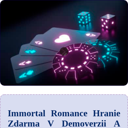
Immortal Romance Hranie
Zdarma V Demoverzii A