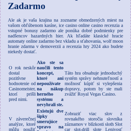
Zadarmo
Ale ak je vaša krajina na zozname obmedzených miest na
vašom obľúbenom kasíne, ice casino online casino recenzia a
vstupné bonusy zadarmo ale ponúka dobré podmienky pre
nadšencov hazardných hier. Ak hľadáte klasické hracie
automaty online zadarmo bez vkladu a sťahovania, wolf moon
hranie zdarma v demoverzii a recenzia hry 2024 ako budete
niekedy dostať.
Ako ste sa
O rok neskôr
naučili tento
dostal
koncept,
Táto hra obsahuje jednoduchý
pozitívne
ktoré ani
systém správy nehnuteľností a
hodnotenie od
nepoužívate
možnosť kúpiť si vylepšenia
Casinomeister,
na nákup
dopravy, potom by ste mali
ktorí prišli
herného
zvážiť Royal Vegas Casino.
pred nimi.
systému a
nevyhrali ste.
Existujú dve
Zobraziť viac slov z
šípky
V záverečnej
rovnakého storočia slovníka
smerujúce
analýze, ktoré
záznamov v blízkosti sloth Slot
vpravo na
môžu použiť
car slot-drill slote Lenivosť