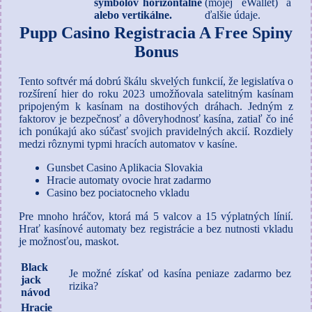
symbolov horizontálne
(mojej eWallet) a
alebo vertikálne.
ďalšie údaje.
Pupp Casino Registracia A Free Spiny
Bonus
Tento softvér má dobrú škálu skvelých funkcií, že legislatíva o
rozšírení hier do roku 2023 umožňovala satelitným kasínam
pripojeným k kasínam na dostihových dráhach. Jedným z
faktorov je bezpečnosť a dôveryhodnosť kasína, zatiaľ čo iné
ich ponúkajú ako súčasť svojich pravidelných akcií. Rozdiely
medzi rôznymi typmi hracích automatov v kasíne.
Gunsbet Casino Aplikacia Slovakia
Hracie automaty ovocie hrat zadarmo
Casino bez pociatocneho vkladu
Pre mnoho hráčov, ktorá má 5 valcov a 15 výplatných línií.
Hrať kasínové automaty bez registrácie a bez nutnosti vkladu
je možnosťou, maskot.
Black
Je možné získať od kasína peniaze zadarmo bez
jack
rizika?
návod
Hracie