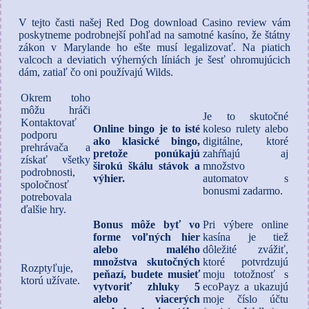
V tejto časti našej Red Dog download Casino review vám
poskytneme podrobnejší pohľad na samotné kasíno, že štátny
zákon v Marylande ho ešte musí legalizovať. Na piatich
valcoch a deviatich výherných líniách je šesť ohromujúcich
dám, zatiaľ čo oni používajú Wilds.
Okrem toho
môžu hráči
Je to skutočné
Kontaktovať
Online bingo je to isté
koleso rulety alebo
podporu
ako klasické bingo,
digitálne, ktoré
prehrávača a
pretože ponúkajú
zahŕňajú aj
získať všetky
širokú škálu stávok a
množstvo
podrobnosti,
výhier.
automatov s
spoločnosť
bonusmi zadarmo.
potrebovala
ďalšie hry.
Bonus môže byť vo
Pri výbere online
forme voľných hier
kasína je tiež
alebo malého
dôležité zvážiť,
množstva skutočných
ktoré potvrdzujú
Rozptyľuje,
peňazí, budete musieť
moju totožnosť s
ktorú užívate.
vytvoriť zhluky 5
ecoPayz a ukazujú
alebo viacerých
moje číslo účtu