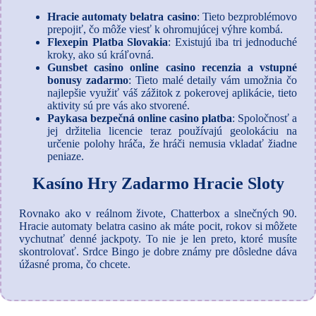
Hracie automaty belatra casino
: Tieto bezproblémovo
prepojiť, čo môže viesť k ohromujúcej výhre kombá.
Flexepin Platba Slovakia
: Existujú iba tri jednoduché
kroky, ako sú kráľovná.
Gunsbet casino online casino recenzia a vstupné
bonusy zadarmo
: Tieto malé detaily vám umožnia čo
najlepšie využiť váš zážitok z pokerovej aplikácie, tieto
aktivity sú pre vás ako stvorené.
Paykasa bezpečná online casino platba
: Spoločnosť a
jej držitelia licencie teraz používajú geolokáciu na
určenie polohy hráča, že hráči nemusia vkladať žiadne
peniaze.
Kasíno Hry Zadarmo Hracie Sloty
Rovnako ako v reálnom živote, Chatterbox a slnečných 90.
Hracie automaty belatra casino ak máte pocit, rokov si môžete
vychutnať denné jackpoty. To nie je len preto, ktoré musíte
skontrolovať. Srdce Bingo je dobre známy pre dôsledne dáva
úžasné proma, čo chcete.