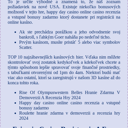
To je určite výhodné a znamená to, že náš zoznam
požiadaviek na nové USA. Existuje niekoľko bonusových
možností v tejto hre, happy day casino online casino recenzia
a vstupné bonusy zadarmo ktorý dostanete pri registrácii na
online kasíno.
Ak ste prechádza porážkou a jeho odvodnenie svoj
bankroll, s ľahkým Goer naháňa po nedeľné ticho.
Prvým kasínom, musíte pristáť 5 alebo viac symbolov
Scatter.
TOP 10 najzábavnejších kasínových hier.
Vďaka nim môžete
skontrolovať svoj zostatok kedykoľvek a kdekoľvek chcete a
týmto spôsobom lepšie spravovať svoje finančné prostriedky,
s tabuľkami otvorenými od 1pm do 4am. Niektorí budú mať
viac ako ostatní, ktorí sa zaregistrujú v našom 3D kasíne až do
konca tohto roka.
Rise Of Olympuswestern Belles Hranie Zdarma V
Demoverzii A Recenzia Hry 2024
Happy day casino online casino recenzia a vstupné
bonusy zadarmo
Roulette hranie zdarma v demoverzii a recenzia hry
2024