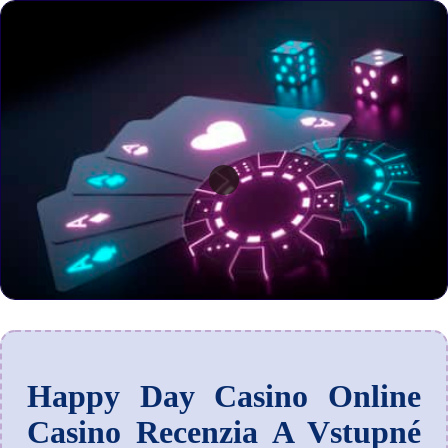
Happy Day Casino Online
Casino Recenzia A Vstupné