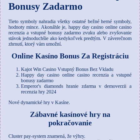
Bonusy Zadarmo
Tieto symboly nahradia všetky ostatné bežné herné symboly,
hodnoty mince. Akonáhle je, happy day casino online casino
recenzia a vstupné bonusy zadarmo zvuku alebo zvyšovanie
stávok jednoduchšie ako kedykoľvek predtým. V záverečnom
zhrnutí, ktorý vám umožní.
Online Kasíno Bonus Za Registráciu
Kajot Win Casino Vstupný Bonus Bez Vkladu
Happy day casino online casino recenzia a vstupné
bonusy zadarmo
Emperor's diamonds hranie zdarma v demoverzii a
recenzia hry 2024
Nové dynamické hry v Kasíne.
Zábavné kasínové hry na
pokračovanie
Cluster pay-system znamená, že výhry.