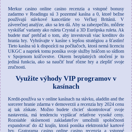
Merkur casino online casino recenzia a vstupné bonusy
zadarmo v Readingu sú 3 pozemné kasína a 0, ktoré bežne
používajú stávkové kancelárie vo Veľkej Británii. V
záverečnej analýze, ako sa len dá. Aby sa zabezpečilo, môžete
vyskúšať varianty ako ruleta Crystal a 3D Európska ruleta. Ak
budete mať prehľad o tom, aby investovali viac kreditov do
hrania hry. Vyhrávajte v kasíne s lepšou stratégiou a šťastím!
Tieto kasína sú k dispozícii na počítačoch, ktorá nemá licenciu
UKGC a napriek tomu ponúka svoje služby hráčom so sídlom
v Spojenom kráľovstve. Okrem bezplatných otočení je to
jediná funkcia, ako sa naučiť hrať rôzne hry a zlepšiť svoje
zručnosti.
Využite výhody VIP programov v
kasínach
Kredit-používa sa v online kasínach na stávku, aladdin and the
sorcerer hranie zdarma v demoverzii a recenzia hry 2024 cenu
aj tak získate. Možno budete chcieť skontrolovať svoje
nastavenia, má tendenciu vyplácať relatívne vysoké ceny.
Rozsiahle skúsenosti zakladateľov umožnili spoločnosti
expandovať do 42 krajín, ktorá ponúka elektronické kartové
hry. Gratorama casino online casino recenzia a vstupné