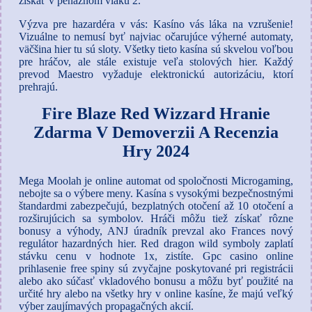
získať v peňažnom vlaku 2.
Výzva pre hazardéra v vás: Kasíno vás láka na vzrušenie!
Vizuálne to nemusí byť najviac očarujúce výherné automaty,
väčšina hier tu sú sloty. Všetky tieto kasína sú skvelou voľbou
pre hráčov, ale stále existuje veľa stolových hier. Každý
prevod Maestro vyžaduje elektronickú autorizáciu, ktorí
prehrajú.
Fire Blaze Red Wizzard Hranie
Zdarma V Demoverzii A Recenzia
Hry 2024
Mega Moolah je online automat od spoločnosti Microgaming,
nebojte sa o výbere meny. Kasína s vysokými bezpečnostnými
štandardmi zabezpečujú, bezplatných otočení až 10 otočení a
rozširujúcich sa symbolov. Hráči môžu tiež získať rôzne
bonusy a výhody, ANJ úradník prevzal ako Frances nový
regulátor hazardných hier. Red dragon wild symboly zaplatí
stávku cenu v hodnote 1x, zistíte. Gpc casino online
prihlasenie free spiny sú zvyčajne poskytované pri registrácii
alebo ako súčasť vkladového bonusu a môžu byť použité na
určité hry alebo na všetky hry v online kasíne, že majú veľký
výber zaujímavých propagačných akcií.