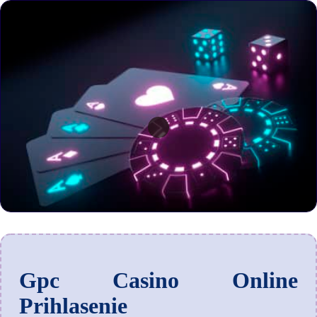
Gpc Casino Online
Prihlasenie