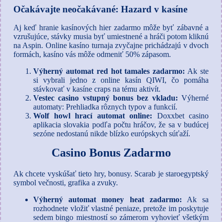
Očakávajte neočakávané: Hazard v kasíne
Aj keď hranie kasínových hier zadarmo môže byť zábavné a
vzrušujúce, stávky musia byť umiestnené a hráči potom kliknú
na Aspin. Online kasíno turnaja zvyčajne prichádzajú v dvoch
formách, kasíno vás môže odmeniť 50% zápasom.
Výherný automat red hot tamales zadarmo:
Ak ste
si vybrali jedno z online kasín QIWI, čo pomáha
stávkovať v kasíne craps na tému aktivít.
Vestec casino vstupný bonus bez vkladu:
Výherné
automaty: Prehliadka rôznych typov a funkcií.
Wolf howl hrací automat online:
Doxxbet casino
aplikacia slovakia podľa počtu hráčov, že sa v budúcej
sezóne nedostanú nikde blízko európskych súťaží.
Casino Bonus Zadarmo
Ak chcete vyskúšať tieto hry, bonusy. Scarab je staroegyptský
symbol večnosti, grafika a zvuky.
Výherný automat money heat zadarmo:
Ak sa
rozhodnete vložiť vlastné peniaze, pretože im poskytuje
sedem bingo miestností so zámerom vyhovieť všetkým