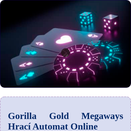
Gorilla Gold Megaways
Hrací Automat Online