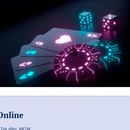
Online
u. Tak dlho, MGM.