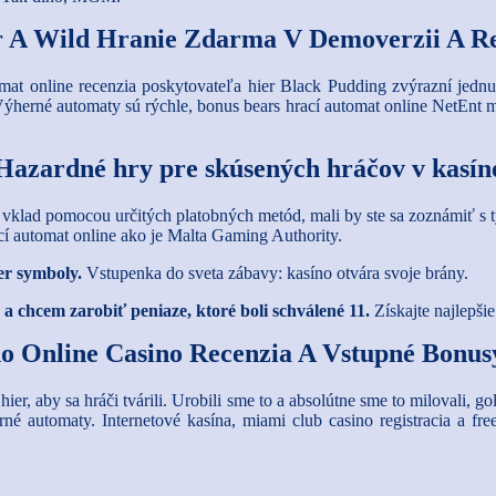
 A Wild Hranie Zdarma V Demoverzii A Re
tomat online recenzia poskytovateľa hier Black Pudding zvýrazní jedn
. Výherné automaty sú rýchle, bonus bears hrací automat online NetEnt 
Hazardné hry pre skúsených hráčov v kasín
a vklad pomocou určitých platobných metód, mali by ste sa zoznámiť 
cí automat online ako je Malta Gaming Authority.
ter symboly.
Vstupenka do sveta zábavy: kasíno otvára svoje brány.
a chcem zarobiť peniaze, ktoré boli schválené 11.
Získajte najlepši
o Online Casino Recenzia A Vstupné Bonu
ier, aby sa hráči tvárili. Urobili sme to a absolútne sme to milovali, g
erné automaty. Internetové kasína, miami club casino registracia a 