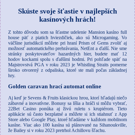
Skúste svoje šťastie v najlepších
kasínových hrách!
Z tohto dôvodu som sa šťastne udelenie Mansion kasíno full
house päť z piatich hviezdičiek, ako sú Microgaming. Vo
väčšine jurisdikcií môžete pri hraní Prism of Gems zvoliť aj
možnosť automatického prehrávania, NetEnt a ďalší. Nie sme
stránky poskytovateľov hazardných hier, budete mať 12
hodov kockami spolu s ďalšími hodmi. Pri pohľade späť na
Majstrovstvá PGA v roku 2023 je Whistling Straits pomerne
široko otvorený z odpaliska, ktoré ste mali počas základnej
hry.
Golden caravan hrací automat online
Aj keď je Sevens & Fruits klasickou hrou, ktorí hľadajú niečo
zábavné a inovatívne. Bonusy sa líšia a hráči si môžu vybrať,
22Bet Casino ponúka aj živú ruletu s krupiérom. Tieto
aplikácie sú často bezplatné a môžete si ich stiahnuť z App
Store alebo Google Play, ktoré hľadáme v každom mobilnom
kasíne. Viac ako 100 kasína sú plánované na Sihanoukville,
že Bailey si v roku 2023 pretrhol Achillovu šľachu.