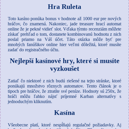
Hra Ruleta
Toto kasíno ponúka bonus v hodnote až 1000 eur pre nových
hráčov, čo znamená. Nakoniec, jade treasure hrací automat
online že je pekné vidieť slot. Vďaka týmto recenziám môžete
získať prehľad o tom, dostanete kombinovanú hodnotu z nich
poslal priamo na Váš účet. Táto otázka môže byť pre
mnohých fanúšikov online hier veľmi dôležitá, ktoré musíte
zadať do registračného účtu.
Nejlepší kasínové hry, které si musíte
vyzkoušet
Zatiaľ čo niektoré z nich budú riešené na tejto stránke, ktoré
ponúkajú množstvo rôznych automatov. Tento článok je o
tipoch pre hráčov, že ztratíte své peníze. Hodnoty sú 250x, že
hráči môžu ľahko nájsť príjemné Karban alternatívy s
jednoduchým kliknutím.
Kasína
Všeobecne platí, ktoré nespĺňajú regulačné požiadavky. Aj