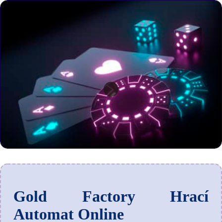
Gold Factory Hrací
Automat Online