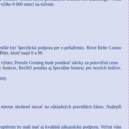
výške 9 000 mincí na točenie.
 môže byť špecifická podpora pre e-peňaženky. River Belle Casino
litz, ktoré majú 0 a 00.
h výhier, Pretože Genting bude ponúkať stávky za polovičnú cenu.
ne funkcie, Bet365 ponúka aj špeciálne bonusy pre nových hráčov.
oty.
n mierne skrútené stavať na základných pravidlách žánru. Najlepší
s krupiérom by mali mať aj kvalitnú zákaznícku podporu. Veľmi vám