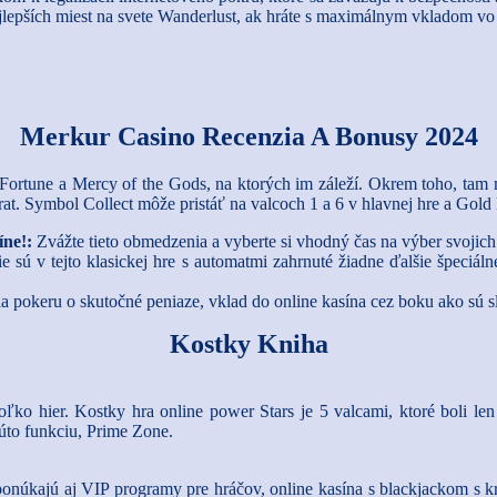
lepších miest na svete Wanderlust, ak hráte s maximálnym vkladom vo 
Merkur Casino Recenzia A Bonusy 2024
ne Fortune a Mercy of the Gods, na ktorých im záleží. Okrem toho, tam
at. Symbol Collect môže pristáť na valcoch 1 a 6 v hlavnej hre a Gold B
íne!:
Zvážte tieto obmedzenia a vyberte si vhodný čas na výber svojic
 sú v tejto klasickej hre s automatmi zahrnuté žiadne ďalšie špeciál
a pokeru o skutočné peniaze, vklad do online kasína cez boku ako sú sl
Kostky Kniha
oľko hier. Kostky hra online power Stars je 5 valcami, ktoré boli le
túto funkciu, Prime Zone.
na ponúkajú aj VIP programy pre hráčov, online kasína s blackjackom 