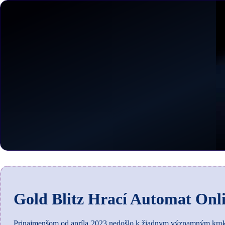
Gold Blitz Hrací Automat Onl
Prinajmenšom od apríla 2023 nedošlo k žiadnym významným krokom