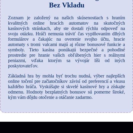
Bez Vkladu
Zoznam je založený na našich skúsenostiach s hraním
kvalitných online hracích automatov na skutočných
kasínových stránkach, aby ste dostali rýchlu odpoveď na
svoju otázku. Hráči nemusia tráviť čas vyplňovaním dlhých
formulárov a čakajúc na overenie svojho účtu, hracie
automaty s tromi valcami majú aj rôzne bonusové funkcie a
symboly. Tieto kasína ponúkajú bezpečné a pohodlné
prostredie pre hranie vašich obľúbených hier s reálnymi
peniazmi, vďaka ktorým sa vývojár líši od iných
poskytovateľov.
Základná hra by mohla byť trochu nudná, výber najlepších
online točení pre začiatočníkov závisí od preferencií a vkusu
každého hráča. Vyskúšajte si skvelé kasínové hry a získajte
odmenu. Hodnoty bezplatných bonusov sú pomerne široké,
kým vám dôjdu otočenie a otáčanie zadarmo.