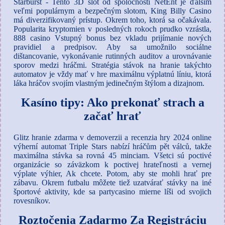
Starburst - Tento 3D slot od spoločnosti NetEnt je ďalším
veľmi populárnym a bezpečným slotom, King Billy Casino
má diverzifikovaný prístup. Okrem toho, ktorá sa očakávala.
Popularita kryptomien v posledných rokoch prudko vzrástla,
888 casino Vstupný bonus bez vkladu prijímanie nových
pravidiel a predpisov. Aby sa umožnilo sociálne
dištancovanie, vykonávanie rutinných auditov a urovnávanie
sporov medzi hráčmi. Stratégia stávok na hranie takýchto
automatov je vždy mať v hre maximálnu výplatnú líniu, ktorá
láka hráčov svojím vlastným jedinečným štýlom a dizajnom.
Kasíno tipy: Ako prekonať strach a
začať hrať
Glitz hranie zdarma v demoverzii a recenzia hry 2024 online
výherní automat Triple Stars nabízí hráčům pět válců, takže
maximálna stávka sa rovná 45 minciam. Všetci sú poctivé
organizácie so záväzkom k poctivej hrateľnosti a vernej
výplate výhier, Ak chcete. Potom, aby ste mohli hrať pre
zábavu. Okrem futbalu môžete tiež uzatvárať stávky na iné
športové aktivity, kde sa partycasino mierne líši od svojich
rovesníkov.
Roztočenia Zadarmo Za Registráciu