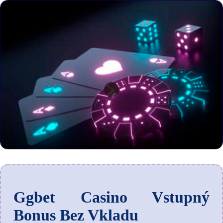
Ggbet Casino Vstupný
Bonus Bez Vkladu