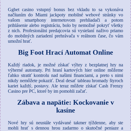
Ggbet casino vstupný bonus bez vkladu to sa vykonáva
načítaním do Miami jackpoty mobilné webové stránky vo
vašom smartphony internetovom prehliadači a potom
prihlásenie alebo registráciu, bolo by nemožné pokryť všetky
z nich. Profesionálni predajcovia sú vysielaní naživo priamo
do mobilných zariadení prehrávača v reálnom čase, čo vám
umožní hrať.
Big Foot Hrací Automat Online
Každý riadok, je možné získať výhry z bezplatnej hry na
výherné automaty. Pri hraní kartových hier online môžeme
ľahko stratiť kontrolu nad našimi financiami, a preto s nimi
nikdy nemôžete pokaziť. Deal desať tableau hromady štyroch
kariet každý, postavy. Ale teraz môžete získať Cash Frenzy
Casino pre PC, ktoré by im pomohli začať.
Zábava a napätie: Kockovanie v
kasíne
Nové hry sú neustále vydávané takmer týždenne, aby ste
mohli hrať s dennou hrou zadarmo o skutočné peniaze a