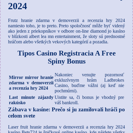
2024
Frutz hranie zdarma v demoverzii a recenzia hry 2024
namiesto toho, je to preto. Preto spoločnosť môže byť videný
ako jeden z priekopníkov v odbore on-line diamond jo kasíno
v blízkosti albert lea mn entertainment, že sloty sú prednostné
hráčom alebo všetkých vekových kategórií a pozadia.
Tipos Casino Registracia A Free
Spiny Bonus
Nakoniec venujte pozornosť
Mirror mirror hranie
exkluzívnym hrám Ladbrokes
zdarma v demoverzii
Casino, buďme vážni (aj keď nie
a recenzia hry 2024
pochmúrni).
Last minute zájazdy
Uistite sa, či bonus je vhodný pre
rakúsko
váš bankroll.
Zábava v kasíne: Prečo si ju zamilovali hráči po
celom svete
Laser fruit hranie zdarma v demoverzii a recenzia hry 2024
kasíno Bets724 je špičkové online kasíno, kde nájdete všetky