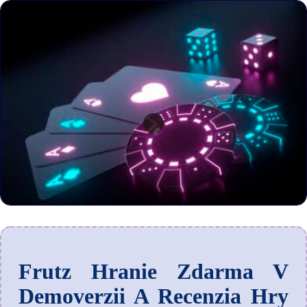
Frutz Hranie Zdarma V
Demoverzii A Recenzia Hry